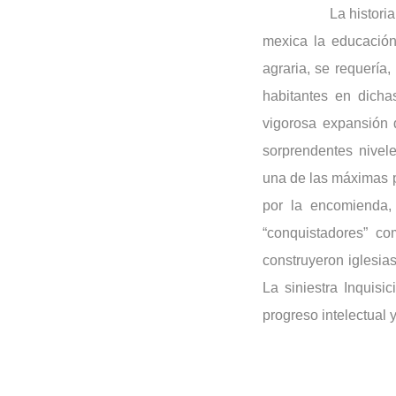
La histori
mexica la educación 
agraria, se requería
habitantes en dich
vigorosa expansión 
sorprendentes nivel
una de las máximas pr
por la encomienda,
“conquistadores” c
construyeron iglesia
La siniestra Inquisic
progreso intelectual 
Cuando no
mexicanos no sabían 