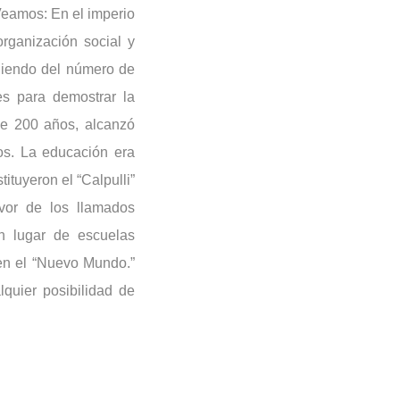
Veamos: En el imperio
organización social y
ndiendo del número de
s para demostrar la
de 200 años, alcanzó
os. La educación era
ituyeron el “Calpulli”
vor de los llamados
n lugar de escuelas
 en el “Nuevo Mundo.”
alquier posibilidad de
la totalidad de los
diente a un temerario