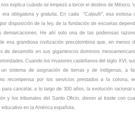
a nos explica cuándo se empezó a torcer el destino de México. 
era obligatoria y gratuita. En cada “Calpulli”, esa exitosa 
, por disposición de la ley, de la fundación de escuelas depe
as demarcaciones. He ahí solo una de las poderosas razone
de esa grandiosa civilización precolombina que, en menos 
es de desarrollo en sus gigantescos dominios mesoamerican
ioridades. Cuando los invasores castellanos del siglo XVI, sust
 un sistema de asignación de tierras y de indígenas, a fa
omo recompensa por los servicios prestados a la corona, e
s para cancelar, a lo largo de 300 años, la evolución racional
ión y los tribunales del Santo Oficio, dieron al traste con cu
y educativo en la América española.
s independizamos de la corona española en 1821, casi 
leer ni escribir. El analfabetismo condenó al México indepen