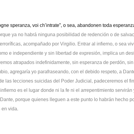
ogne speranza, voi ch’intrate”, o sea, abandonen toda esperanz
porque ya no habrá ninguna posibilidad de redención o de salvac
terroríficas, acompañado por Virgilio. Entrar al infierno, o sea vi
mo e independiente y sin libertad de expresión, implica un dest
emos atrapados indefinidamente, sin esperanza de perdón, sin 
mbio, agregaría yo parafraseando, con el debido respeto, a Dante,
a de las lecciones suicidas del Poder Judicial, padeceremos el fi
nfierno es el lugar donde ni la fe ni el arrepentimiento servirán 
a Dante, porque quienes lleguen a este punto lo habrán hecho p
 en vida.
l futuro inmediato del infierno mexicano sin árbitros neutrales
 propias manos, como en la edad de piedra? Como si lo anterior 