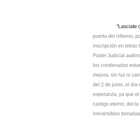
“Lasciate 
puerta del infierno, 
inscripción en letras 
Poder Judicial autóno
los condenados estar
mejora, sin luz ni ca
del 2 de junio, el dí
esperanza, ya que el i
castigo eterno, decí
irreversibles tomadas
¿Cuál es e
justicia con nuestras