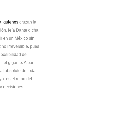
a, quienes
cruzan la
ión, leía Dante dicha
vir en un México sin
ino irreversible, pues
posibilidad de
 el gigante. A partir
nal absoluto de toda
ya: es el reino del
or decisiones
, en donde haremos
no fuera suficiente,