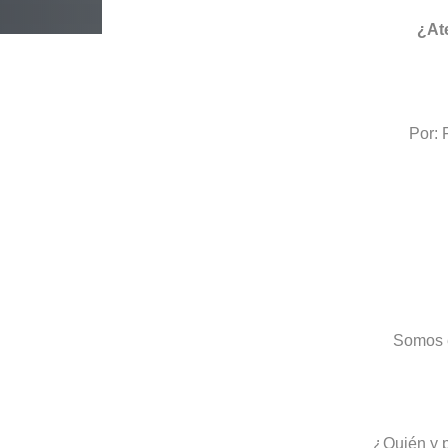
¿Atentar
Por: Francisc
@fmarti
Somos e
¿Quién y p